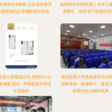
格電商全面解析 五步成就優秀
衡陽智造谷開啟運行 未來工
店運營者的計算機軟硬件指南
里孵化，經營電子商務再添
藍郡公館樓盤詳情 營銷中心位
湘潭縣電子商務進農村培訓
售樓處電話、周邊配套與環境
湖橋專場）圓滿舉行，聚焦
全面解析
軟硬件助力鄉村振興