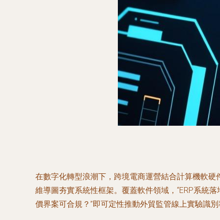
在數字化轉型浪潮下，跨境電商運營結合計算機軟硬
維導圖夯實系統性框架。覆蓋軟件領域，“ERP系統落
價界案可合規？”即可定性推動外貿監管線上實驗識