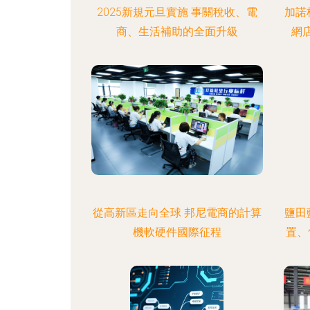
2025新規元旦實施 事關稅收、電
加諾
商、生活補助的全面升級
網
從高新區走向全球 邦尼電商的計算
鹽田
機軟硬件國際征程
置、