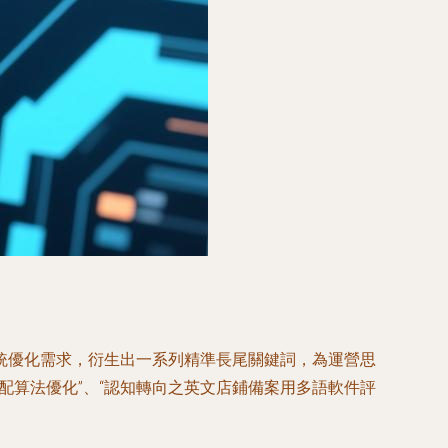
統優化需求，衍生出一系列精準長尾關鍵詞，為運營思
分配算法優化”、“認知轉向之英文店鋪備案用多語軟件評