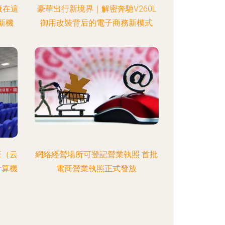
廠在這
豪華出行新境界｜解密奔馳V260L
新機
御用改裝背后的電子商務新模式
班（云
網絡經營場所可登記營業執照 首批
計算機
電商營業執照正式發放